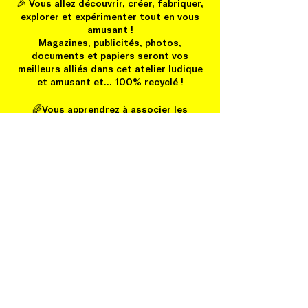
🎉 V ous allez découvrir, créer, fabriquer,
explorer et expérimenter tout en vous
amusant !
M agazines, publicités, photos,
documents et papiers seront vos
meilleurs alliés dans cet atelier ludique
et amusant et... 100% recyclé !
🌈Vous apprendrez à associer les
couleurs, les formes, les matières pour
donner une nouvelle vie à ces vieux
papiers destinés à être jetés.
D ans un espace dédié à la créativité,
tous les rêves sont permis pour créer
avec votre enfant une création unique et
originale !
A telier parent/enfant à partir de 6 ans -
un adulte doit obligatoirement
accompagner l'enfant.
A ucun pré-requis. Matériel compris.