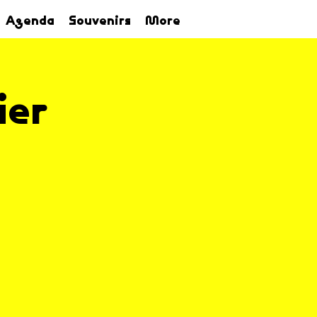
Agenda
Souvenirs
More
ier