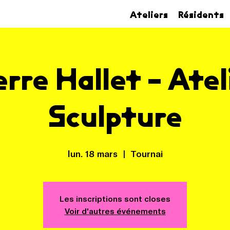
Ateliers
Résidents
erre Hallet - Atel
Sculpture
lun. 18 mars
  |  
Tournai
Les inscriptions sont closes
Voir d'autres événements