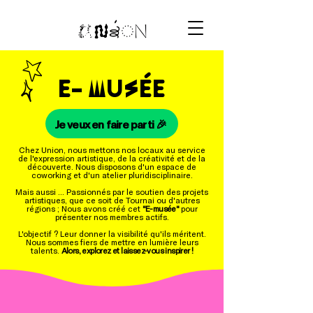
E-
U
ÉE
M
S
Je veux en faire parti 🎉
Chez Union, nous mettons nos locaux au service
de l'expression artistique, de la créativité et de la
découverte. Nous disposons d'un espace de
coworking et d'un atelier pluridisciplinaire.
Mais aussi ... Passionnés par le soutien des projets
artistiques, que ce soit de Tournai ou d'autres
régions ; Nous avons créé cet
"E-musée"
pour
présenter nos membres actifs.
L'objectif ? Leur donner la visibilité qu'ils méritent.
Nous sommes fiers de mettre en lumière leurs
talents.
Alors, explorez et laissez-vous inspirer !