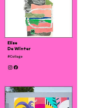
Elise
De Winter
#Collage